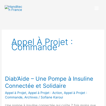
Aller
au
contenu
Appel À Projet :
Commande
Diab’Aide
–
Diab’Aide – Une Pompe à Insuline
Une
Pompe
Connectée et Solidaire
à
Appel à Projet
,
Appel à Projet : Action
,
Appel à Projet :
Insuline
Commande
,
Archives
/
Sofiane Karoui
Connectée
et
Une pompe à insuline connectée qui coûte 7 fois moins que