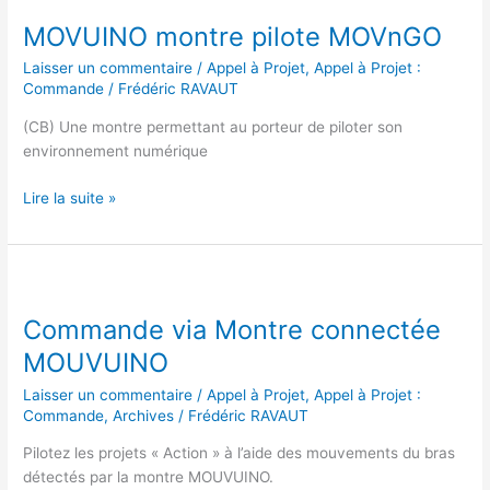
montre
MOVUINO montre pilote MOVnGO
pilote
MOVnGO
Laisser un commentaire
/
Appel à Projet
,
Appel à Projet :
Commande
/
Frédéric RAVAUT
(CB) Une montre permettant au porteur de piloter son
environnement numérique
Lire la suite »
Commande
via
Commande via Montre connectée
Montre
connectée
MOUVUINO
MOUVUINO
Laisser un commentaire
/
Appel à Projet
,
Appel à Projet :
Commande
,
Archives
/
Frédéric RAVAUT
Pilotez les projets « Action » à l’aide des mouvements du bras
détectés par la montre MOUVUINO.