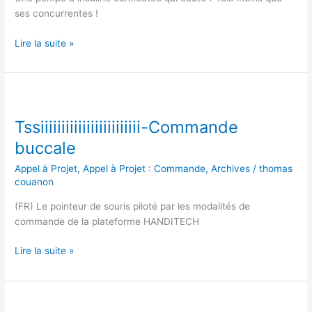
Solidaire
ses concurrentes !
Lire la suite »
Tssiiiiiiiiiiiiiiiiiiiiiiii-
Commande
Tssiiiiiiiiiiiiiiiiiiiiiiii-Commande
buccale
buccale
Appel à Projet
,
Appel à Projet : Commande
,
Archives
/
thomas
couanon
(FR) Le pointeur de souris piloté par les modalités de
commande de la plateforme HANDITECH
Lire la suite »
MOVUINO