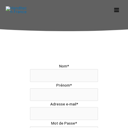
Aller
au
contenu
Nom
*
Prénom
*
Adresse e-mail
*
Mot de Passe
*