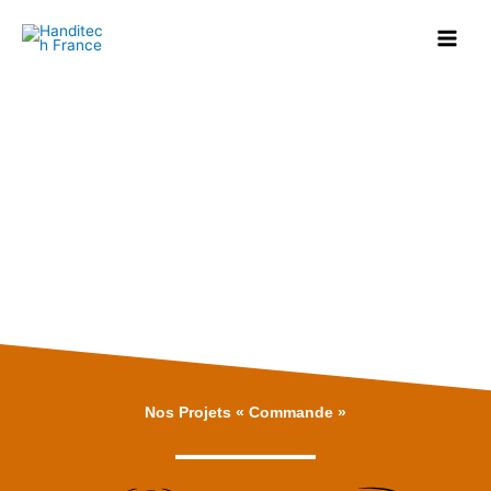
Aller
au
contenu
Nos Projets « Commande »